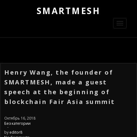
SMARTMESH
Toggle
navigati
Henry Wang, the founder of
SMARTMESH, made a guest
speech at the beginning of
blockchain Fair Asia summit
Октябрь 16, 2018
Без категории
-
by
editor8