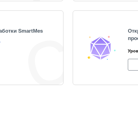
аботки SmartMes
Отк
про
T
Уро