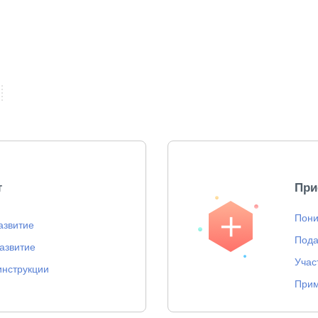
т
При
Пони
азвитие
Пода
азвитие
Учас
инструкции
Прим