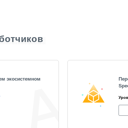
ботчиков
нем экосистемном
Пер
Spe
T
Уров