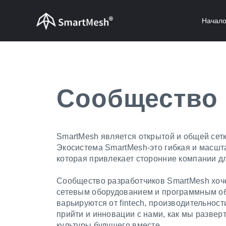
Начал
Сообщество 
SmartMesh является открытой и общей сет
Экосистема SmartMesh-это гибкая и масш
которая привлекает сторонние компании дл
Сообщество разработчиков SmartMesh хочет
сетевым оборудованием и программным обе
варьируются от fintech, производительност
прийти и инновации с нами, как мы развер
культуры будущего вместе.