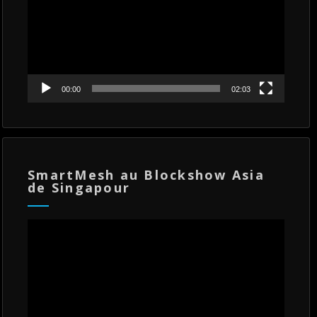
00:00
02:03
SmartMesh au Blockshow Asia
de Singapour
Lecteur
vidéo