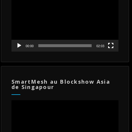
00:00
02:03
SmartMesh au Blockshow Asia
de Singapour
Lecteur
vidéo