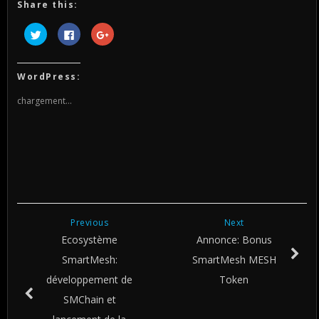
Share this:
Cliquez
Cliquez
Cliquez
pour
pour
pour
partager
partager
partager
sur
sur
sur
Twitter(ouvre
Facebook(ouvre
Google+
dans
dans
(ouvre
WordPress:
une
une
dans
nouvelle
nouvelle
une
fenêtre)
fenêtre)
nouvelle
chargement…
fenêtre)
Previous
Next
Ecosystème
Annonce: Bonus
SmartMesh:
SmartMesh MESH
développement de
Token
SMChain et