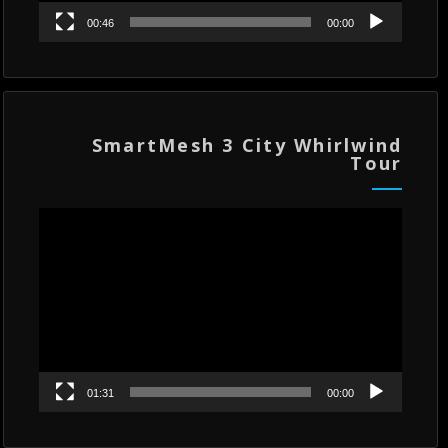
00:46
00:00
SmartMesh 3 City Whirlwind
Tour
مشغل
الفيديو
01:31
00:00