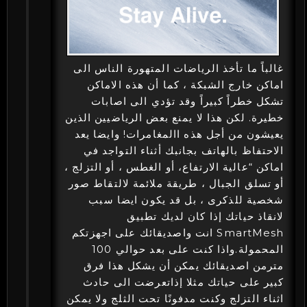
غالباً ما تأخذ الرياضات المتهورة الناس الى
اماكن خارج الشبكة ، كما أن هذه الاماكن
تشكل خطراً كبيراً وقد تؤدي الى اصابات
خطيرة. لكن هذا لا يمنع بعض الرياضيين الذين
يعيشون من أجل هذه االمغامرات! وايضا يعد
الاحتفاظ بالهاتف بجانبك أثناء التواجد في
اماكن “عالية الارتفاع، أو الغطس ، أو التزلج ،
أو تسلق الجبال ، طريقة ملائمة لالتقاط صور
شخصية للذكرى ، بل قد يكون ايضا سبب
لانقاذ حياتك إذا كان لديك تطبيق
SmartMesh انت واصديقائك على اجهزتكم
المحمولة.واذا كنت على بعد حوالي 100
مترمن اصديقائك يمكن أن يشكل هذا فرق
كبير على حياتك مثلا إذاتعرضت الى حادث
اثناء التزلج وكنت مدفونًا تحت الثلج ولا يمكن