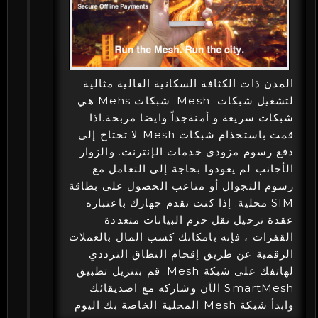
المدن ذات الكثافة السكانية العالية مثالية
لتشغيل شبكات Mesh. شبكات Mehs هي
شبكات سريعة و أمنةجداً وايضا مربحة.اذا
قمت باستخذام شبكات Mesh لا تحتاج إلى
دفع رسوم مزودي خدمات الإنترنت. والزوار
الأجانب لم يعودوا بحاجة إلى التعامل مع
رسوم التجوال أو متاعب الحصول على بطاقة
SIM محلية. إذا كنت تقدم جهازك باعتباره
عقدة ترحيل نقل حزم البيانات متعددة
القفزات ، فإنه بامكانك كسب المال بالعملات
الرقمية عن طريق إقحام النطاق الترددي
لهاتفك على شبكة Mesh. قم بتنزيل تطبيق
SmartMesh الآن وشاركه مع اصديقائك
وابدأ شبكة Mesh المحلية الخاصة بك اليوم