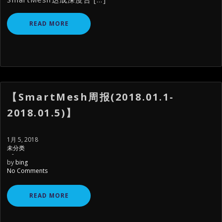
READ MORE
【SmartMesh周报(2018.01.1-
2018.01.5)】
1月 5, 2018
未分类
-
by
bing
No Comments
READ MORE