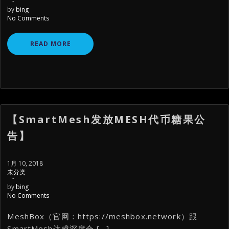
-
by
bing
No Comments
READ MORE
【SmartMesh发放MESH代币糖果公
告】
1月 10, 2018
未分类
-
by
bing
No Comments
MeshBox（官网：https://meshbox.network）跟
SmartMesh达成深度合 […]