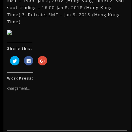
SMT – 19:00 Jan 5, 2018 (Hong Kong Time) 2. SMT
spot trading – 16:00 Jan 8, 2018 (Hong Kong
Time) 3. Retraits SMT – Jan 9, 2018 (Hong Kong
Time)
Share this:
Cliquez
Cliquez
Cliquez
pour
pour
pour
partager
partager
partager
sur
sur
sur
Twitter(ouvre
Facebook(ouvre
Google+
dans
dans
(ouvre
WordPress:
une
une
dans
nouvelle
nouvelle
une
fenêtre)
fenêtre)
nouvelle
chargement…
fenêtre)