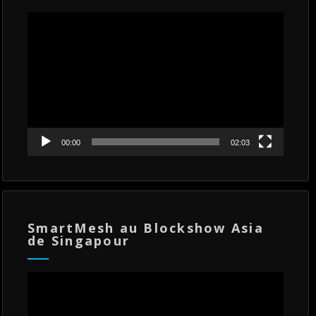
Lecteur
vidéo
00:00
02:03
SmartMesh au Blockshow Asia
de Singapour
Lecteur
vidéo