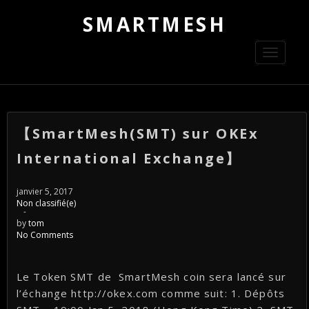
SMARTMESH
Toggle
navigati
【SmartMesh(SMT) sur OKEx
International Exchange】
janvier 5, 2017
Non classifié(e)
-
by
tom
No Comments
Le Token SMT de SmartMesh coin sera lancé sur
l’échange http://okex.com comme suit: 1. Dépôts