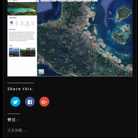
Share this:
点
点
点
击
击
击
以
以
以
在
在
在
Twitter
Facebook
Google+
上
上
上
赞过：
共
共
共
享
享
享
（在
（在
（在
正在加载……
新
新
新
窗
窗
窗