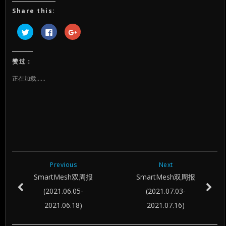
Share this:
点
点
点
击
击
击
以
以
以
在
在
在
Twitter
Facebook
Google+
上
上
上
赞过：
共
共
共
享
享
享
（在
（在
（在
正在加载……
新
新
新
窗
窗
窗
口
口
口
中
中
中
打
打
打
开）
开）
开）
Previous
Next
SmartMesh双周报
SmartMesh双周报
(2021.06.05-
(2021.07.03-
2021.06.18)
2021.07.16)