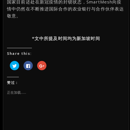
国家目前还处在新冠疫情的封锁状态，SmartMesh向疫
情中仍然在不断推进国际合作的农业银行与合作伙伴表达
敬意。
*文中所提及时间均为新加坡时间
Share this:
点
点
点
击
击
击
以
以
以
在
在
在
Twitter
Facebook
Google+
上
上
上
赞过：
共
共
共
享
享
享
（在
（在
（在
正在加载……
新
新
新
窗
窗
窗
口
口
口
中
中
中
打
打
打
开）
开）
开）