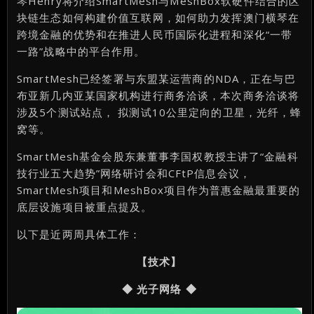
琴Henry将介绍SmartMesh与MeshBox软硬件结合的区
块链生态如何构建价值互联网，如何助力发挥澳门横琴在
跨境金融的优势和在推进人民币国际化进程和深化“一带
一路”战略中的平台作用。
SmartMesh已经签署与东盟某运营商的NDA，正在与巴
布亚新几内亚某国家机构进行商务洽谈，本次商务洽谈将
涉及5个测试站点， 拟测试10公里定向的卫星，光纤，蜂
窝等。
SmartMesh基金会股东兼董事李国权教授主讲了“金融科
技行业五大趋势”网络研讨会和CFtP信息会议，
SmartMesh项目和MeshBox项目作为普惠金融最重要的
底层设施项目被重点提及。
以下是近两周具体工作：
【技术】
◆ 光子网络 ◆