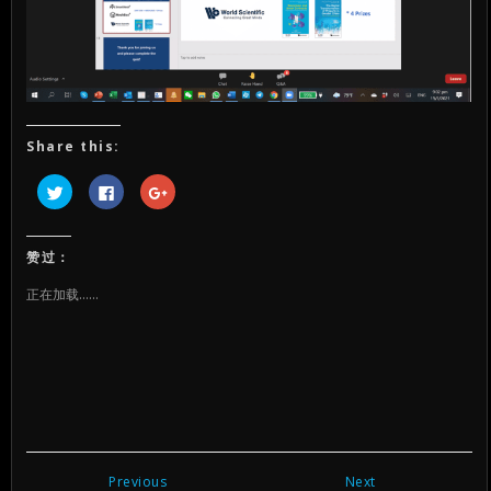
Share this:
点
点
点
击
击
击
以
以
以
在
在
在
Twitter
Facebook
Google+
上
上
上
赞过：
共
共
共
享
享
享
（在
（在
（在
正在加载……
新
新
新
窗
窗
窗
口
口
口
中
中
中
打
打
打
开）
开）
开）
Previous
Next