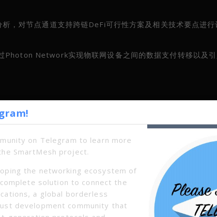
进行分析，对节点通道支持跨链DeFi可行性方案及相关技术要点进
对通过Photon Network实现物联网设备之间的数据支付转移以及
 大气层（跨链）◆
egram!
mmunity on Telegram to learn more
the SmartMesh project.
oping the networking ecosystem of
a complete solution to connect the
cations, a global borderless
bust development community that
xt-generation protocols and