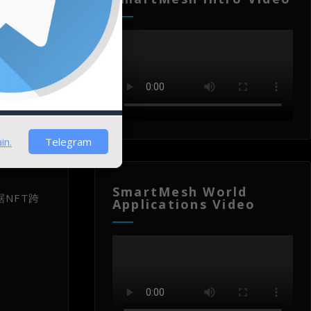
理设计，为
in.
Telegram
及光谱测试
SmartMesh World
NFT跨
Applications Video