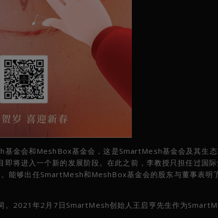
基金会和MeshBox基金会，这是SmartMesh基金会及其生
态项目即将进入一个新的发展阶段。在此之前，李教授只担任过国
够出任SmartMesh和MeshBox基金会的股东与董事表明
2021年2月7日SmartMesh创始人王启亨先生作为SmartM