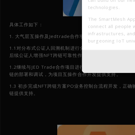
technologies.
The SmartMesh App
具体工作如下：
connect all people 
infrastructures, and
1. 大气层互操作及Jedtrade合作项目准备工作。
burgeoning IoT uni
1.1对分布式公证人回溯机制进行分析，讨论由于区块链
后续公证人增强NFT跨链可靠性作方案准备。
1.2继续与JED Trade合作项目进行功能对接，对N
链的部署和调试，为项目互操作合作开发提供支持。
1.3 初步完成NFT跨链方案PO业务控制台流程开发，正
链提供支持。