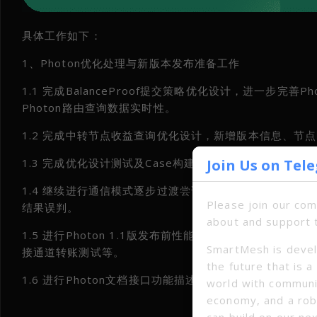
具体工作如下：
1、Photon优化处理与新版本发布准备工作
1.1 完成BalanceProof提交策略优化设计，进一步完善P
Photon路由查询数据实时性。
1.2 完成中转节点收益查询优化设计，新增版本信息、节
Join Us on Tel
1.3 完成优化设计测试及Case构建，加入CaseManag
1.4 继续进行通信模式逐步过渡尝试，对部分Case场
Please join our co
结果误判。
about and support 
1.5 进行Photon 1.1版发布前性能测试，包括：常规
SmartMesh is devel
接通道转账测试等。
the future that is 
1.6 进行Photon文档接口功能描述及示例更新，包括：
world with communi
economy, and a ro
can build on our ne