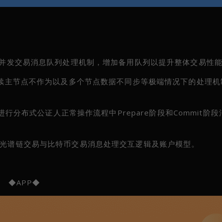
优化并发交易消息队列处理机制，增加备用队列以提升整体交易性
现连续主节点不作为以及多个节点数据不同步等极端情况下的处理
理进行分布式公证人正常操作流程中Prepare阶段和Commit阶
跨链光谱链交易与比特币交易消息处理交互逻辑及账户模型。
◆APP◆