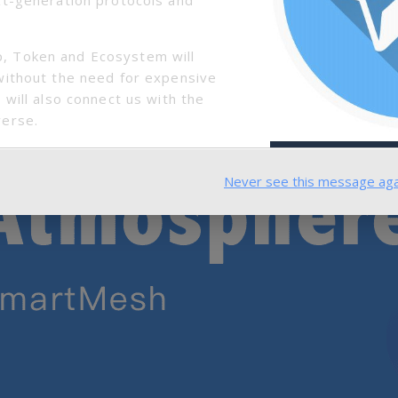
大气层（跨链）◆
, Token and Ecosystem will
without the need for expensive
 will also connect us with the
verse.
Never see this message aga