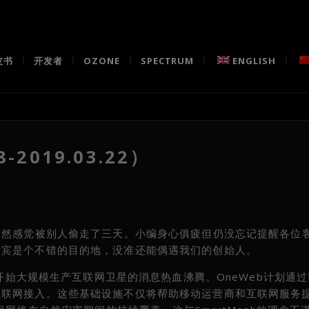
皮书
开发者
OZONE
SPECTRUM
ENGLISH
-2019.03.22）
突然感觉被别人偷走了三天。小编身心俱疲但仍没忘记提醒各位
律宾是个不错的目的地，没准还能偶遇我们的创始人。
，开始大规模生产互联网卫星的消息热血沸腾。OneWeb计划通
互联网接入。这些基础设施不仅将帮助移动运营商和互联网服务