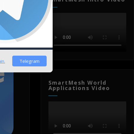
in.
Telegram
SmartMesh World
Applications Video