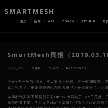
SMARTMESH
首页
新闻
APP
TOKEN
GITHUB
白
SmartMesh周报（2019.03.18
3月 23, 2019
-
未分类
-
by
Jenny
-
No Comments
今天#五一放假4天#，被大家推上热搜。五一假期调整，
始订机票了。据说现在的机票搜索量已经开始暴涨了。菲
本周看到美国卫星初创公司OneWeb筹集了12.5亿美元
颗低轨道卫星，为世界各地的人提供他们负担得起的高速