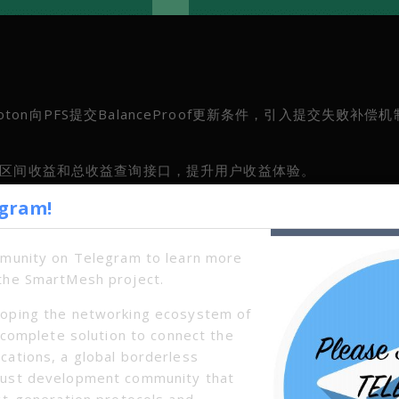
hoton向PFS提交BalanceProof更新条件，引入提交失败补偿
点区间收益和总收益查询接口，提升用户收益体验。
egram!
er自动测试以评估性能稳定性。
景进行时间冗余设计，消除部分指令传输延误和服务器时间戳误差导
mmunity on Telegram to learn more
the SmartMesh project.
合约功能测试、与PFS联调进行指定路由转账测试、Tokenswap测
oping the networking ecosystem of
a complete solution to connect the
版本信息接口、区间收益接口、总收益接口以及Transfer负载更
cations, a global borderless
bust development community that
xt-generation protocols and