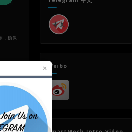
机制，确保
Weibo
致的通信
试、无网直
新等。
SmartMesh Intro Video