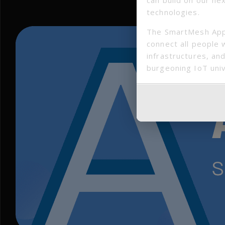
technologies.
◆
The SmartMesh App
connect all people 
infrastructures, and
burgeoning IoT uni