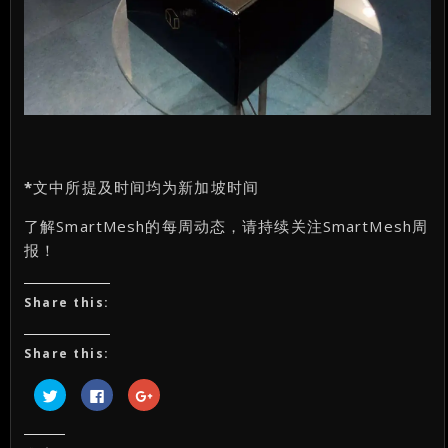
*
文中所提及时间均为新加坡时间
了解SmartMesh的每周动态，请持续关注SmartMesh周
报！
Share this:
Share this:
点
点
点
击
击
击
以
以
以
在
在
在
Twitter
Facebook
Google+