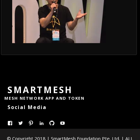
SMARTMESH
MESH NETWORK APP AND TOKEN
Social Media
在
在
Pinterest
LinkedIn
GitHub
YouTube
Facebook
Twitter
© Copyright 2018 | SmartMesh Foundation Pte. Ltd. | ALL