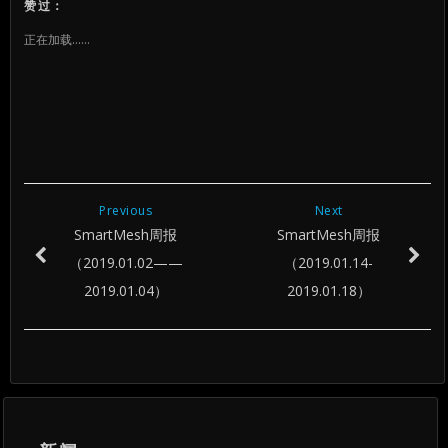
上
上
上
赞过：
共
共
共
享
享
享
（在
（在
（在
正在加载……
新
新
新
窗
窗
窗
口
口
口
中
中
中
打
打
打
开）
开）
开）
Previous
Next
SmartMesh周报
SmartMesh周报
（2019.01.02——
（2019.01.14-
2019.01.04）
2019.01.18）