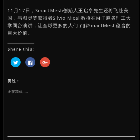
11月17日，SmartMesh创始人王启亨先生还将飞赴美
国，与图灵奖获得者Silvio Micali教授在MIT麻省理工大
学同台演讲，让全球更多的人们了解SmartMesh蕴含的
巨大价值。
Share this:
点
点
点
击
击
击
以
以
以
在
在
在
Twitter
Facebook
Google+
上
上
上
赞过：
共
共
共
享
享
享
（在
（在
（在
正在加载……
新
新
新
窗
窗
窗
口
口
口
中
中
中
打
打
打
开）
开）
开）