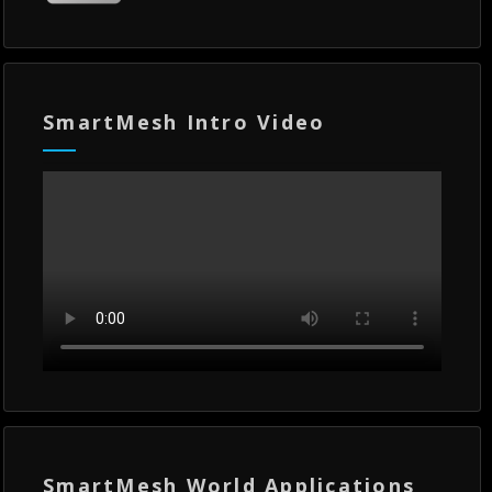
SmartMesh Intro Video
SmartMesh World Applications