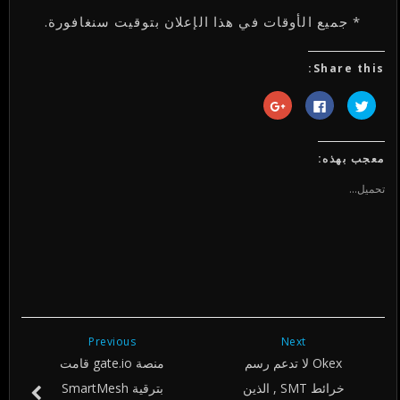
* جميع الأوقات في هذا الإعلان بتوقيت سنغافورة.
Share this:
اضغط
انقر
اضغط
للمشاركة
للمشاركة
للمشاركة
على
على
على
تويتر
فيسبوك
Google+
(فتح
(فتح
(فتح
في
في
في
معجب بهذه:
نافذة
نافذة
نافذة
جديدة)
جديدة)
جديدة)
تحميل...
Previous
Next
Okex لا تدعم رسم
منصة gate.io قامت
خرائط SMT , الذين
بترقية SmartMesh