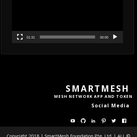
01:31
00:00
SMARTMESH
MESH NETWORK APP AND TOKEN
Social Media
عرض
عرض
Pinterest
LinkedIn
GitHub
YouTube
ملف
ملف
© Copyright 2018 | SmartMesh Foundation Pte. Ltd. | ALL