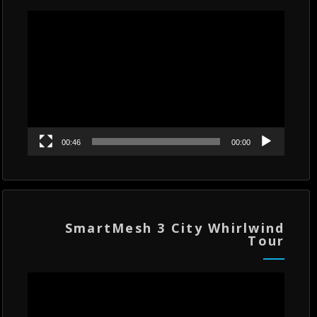
مشغل
الفيديو
00:46
00:00
SmartMesh 3 City Whirlwind
Tour
مشغل
الفيديو