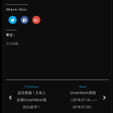
Share this:
点
点
点
击
击
击
以
以
以
在
在
在
Twitter
Facebook
Google+
上
上
上
赞过：
共
共
共
享
享
享
（在
（在
（在
正在加载……
新
新
新
窗
窗
窗
口
口
口
中
中
中
打
打
打
开）
开）
开）
Previous
Next
提高警惕！又有人
SmartMesh周报
抄袭SmartMesh项
（2018.07.16——
目白皮书！
2018.07.20）