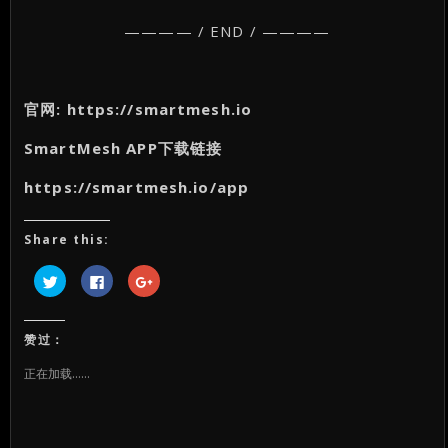
———— / END / ————
官网: https://smartmesh.io
SmartMesh APP下载链接
https://smartmesh.io/app
Share this:
点
点
点
击
击
击
以
以
以
在
在
在
Twitter
Facebook
Google+
上
上
上
赞过：
共
共
共
享
享
享
（在
（在
（在
正在加载……
新
新
新
窗
窗
窗
口
口
口
中
中
中
打
打
打
开）
开）
开）