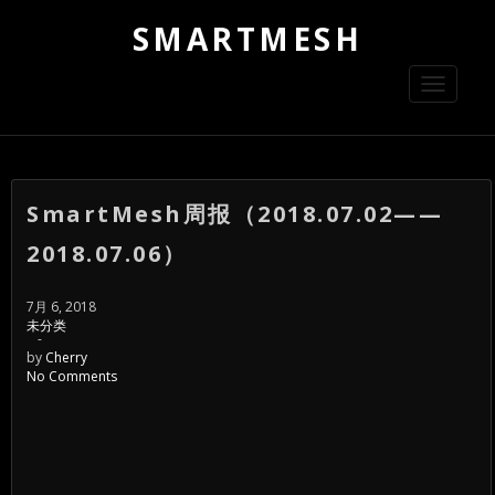
SMARTMESH
Toggle
navigati
SmartMesh周报（2018.07.02——
2018.07.06）
7月 6, 2018
未分类
-
by
Cherry
No Comments