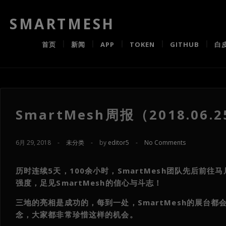
SMARTMESH
首页
新闻
APP
TOKEN
GITHUB
白
SmartMesh周报（2018.06.2
6月 29, 2018
-
未分类
-
by
editor5
-
No Comments
历时连续5天，100余小时，SmartMesh团队先后前往
强度，足见SmartMesh的信心与斗志！
三地的亮相是成功的，每到一处，SmartMesh的展台都
念，大家都非常珍惜这样的机会。