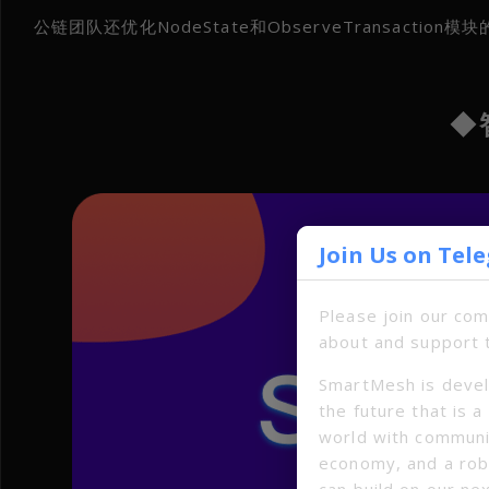
公链团队还优化NodeState和ObserveTransactio
◆
Join Us on Tel
Please join our co
about and support 
SmartMesh is devel
the future that is 
world with communi
economy, and a ro
can build on our ne