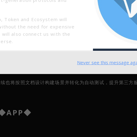
, Token and Ecosystem will
without the need for expensive
 will also connect us with the
verse.
能雷电进行无网启动设计。在全新的智能雷电无网启动逻辑中，
Transfer来确保智能雷电在无网状态下安全交易。
Never see this message aga
自动测试功能。智能雷电团队将多种原因造成的崩溃恢复模块化
自动创建新的交易通道，确保交易安全。
后续也将按照文档设计构建场景并转化为自动测试，提升第三方
◆APP◆