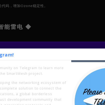
n模块的代码，增加Ozone稳定性。
智能雷电 ◆
egram!
mmunity on Telegram to learn more
the SmartMesh project.
oping the networking ecosystem of
a complete solution to connect the
cations, a global borderless
bust development community that
xt-generation protocols and