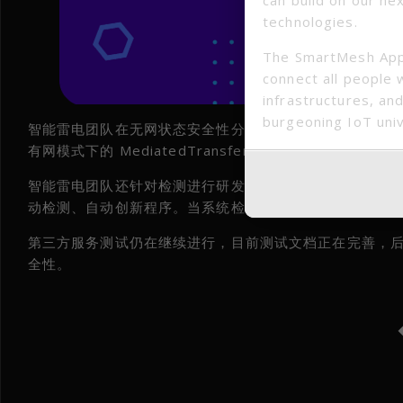
technologies.
The SmartMesh App
connect all people 
infrastructures, and
burgeoning IoT uni
智能雷电团队在无网状态安全性分析的基础上，重新对智
有网模式下的 MediatedTransfer，而是使用Direct
智能雷电团队还针对检测进行研发，进一步完善智能雷电
动检测、自动创新程序。当系统检测到崩溃，会第一时间
第三方服务测试仍在继续进行，目前测试文档正在完善，
全性。