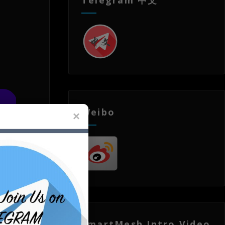
Weibo
SmartMesh Intro Video