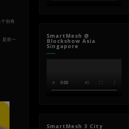
某个别有
SmartMesh @
，是前一
Blockshow Asia
Singapore
SmartMesh 3 City