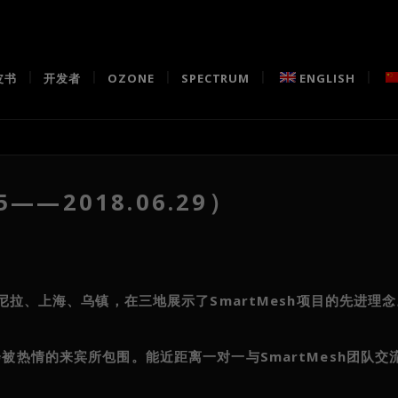
皮书
开发者
OZONE
SPECTRUM
ENGLISH
5——2018.06.29）
马尼拉、上海、乌镇，在三地展示了SmartMesh项目的先进理
会被热情的来宾所包围。能近距离一对一与SmartMesh团队交