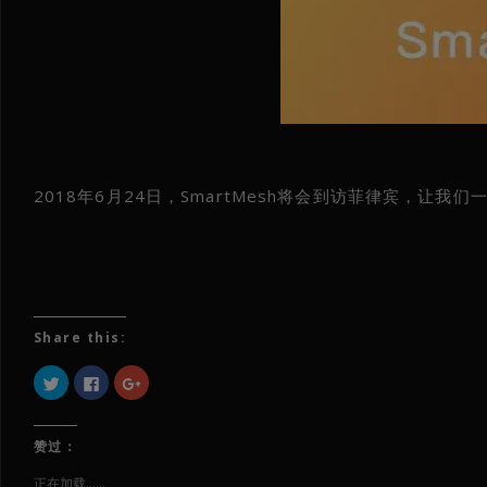
2018年6月24日，SmartMesh将会到访菲律宾，让我
Share this:
点
点
点
击
击
击
以
以
以
在
在
在
Twitter
Facebook
Google+
上
上
上
赞过：
共
共
共
享
享
享
（在
（在
（在
正在加载……