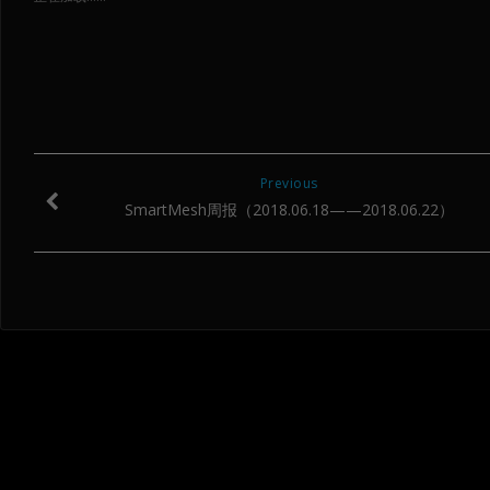
新
新
新
窗
窗
窗
口
口
口
中
中
中
打
打
打
开）
开）
开）
Previous
SmartMesh周报（2018.06.18——2018.06.22）