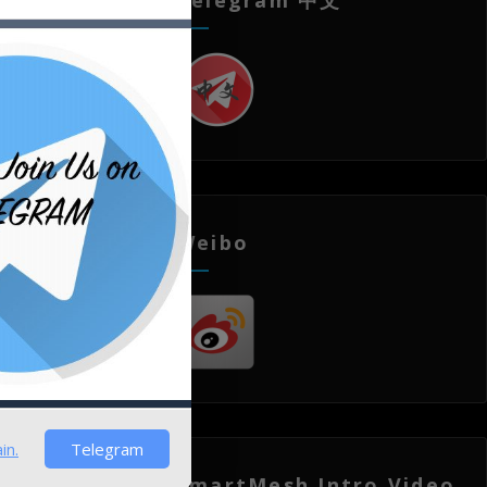
h，不失为
Weibo
里格·杜特
in.
Telegram
就位，首个
世界展示无
SmartMesh Intro Video