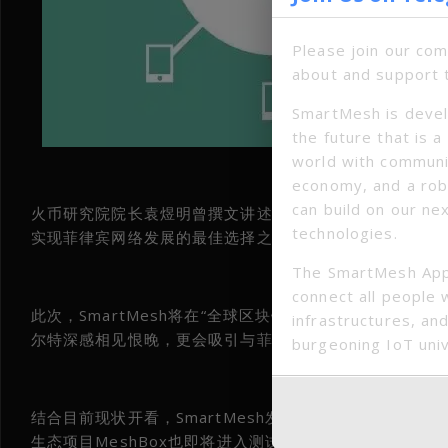
Please join our co
about and support 
SmartMesh is devel
the future that is 
world with communi
economy, and a ro
can build on our ne
火币研究院院长袁煜明曾撰文讲述区块链如何改造生产关系，
technologies.
实现菲律宾网络发展的最佳选择之一。
The SmartMesh App
connect all people 
此次，SmartMesh将在“全球区块链高峰论坛”现场介
infrastructures, and
尔特深感相见恨晚，更会吸引与菲律宾有着类似网络发展
burgeoning IoT uni
结合目前现状开看，SmartMesh发展迅速，生态系统中的Sp
生态项目MeshBox也即将进入测试机生产阶段。就在前不久