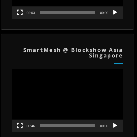
02:03
00:00
SmartMesh @ Blockshow Asia
Singapore
مشغل
الفيديو
00:46
00:00