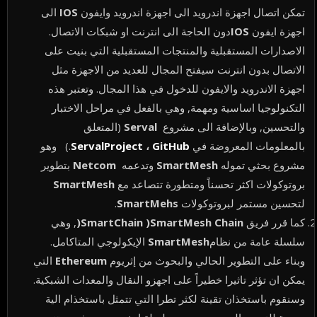
تمكن اتصال اجهزة اندرويد الى اجهزة اندرويد وايفون
IOS
الى
اجهزة ايفون
IOS
دون الحاجة الى انترنت او شبكات الاتصال.
الاصدارات المستقبلية والمنتجات المستقبلية التي بنيت على
الاتصال بدون انترنت سيفتح المجال للعديد من الاجهزة مثل
اجهزة الاندرويد والايفون للدخول في هذا المجال. وتعتبر هذه
التكنولوجيا اساسية ومهمة, وهي بالفعل في مراحل الاختبار
والتحسين, وبالإضافة الى مشروع
Serval
(المتعلق
بالمعلومات المعروضة في
GitHub
،
ServalProject
.) وهو
مشروع بحثي تموله
SmartMesh
وتدعمه
Netcom
بتطوير
بروتوكولات اكثر تحسناً ومتطورة تتصاعد مع
SmartMesh
لتحسين مستمر لبروتوكولات
SmartMehs
.
كما قرر فريق
SmartChain )SmartMesh Chain(
, وهي
سلسلة عامة من نظام
SmartMesh
الإيكولوجي المتاكامل.
وبناء على التطوير الحالي والبحوث من إثريوم
Ethereum
التي
يمكن ان تؤثر تاثيرا خطيراً على اجهزو النقال والمعدات الشبكية.
وسنقوم باستخذان تقينة لكثر تطرا التي تتمثل باستخذام الية