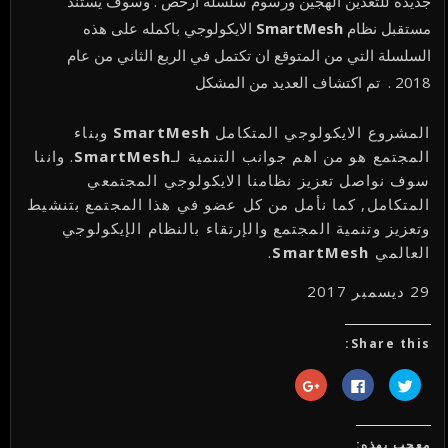
جديدة للتعدين الهجين ورسوم سلسلة ارخص . وسوف يستند
مستقبل نظام
SmartMesh
الايكولوجي باكمله على هذه
السلسلة التي من المتوقع ان تكتمل في الربع الثاني من عام
2018 . تم اكتشاف العديد من المشكل
المشروع الايكولوجي المتكامل
SmartMesh
وبناء
المجتمع هو من اهم جوانب التنمية لـ
SmartMesh
. واننا
سوف نواصل تعزيز نظامنا الايكولوجي المجتمعي
المتكامل, كما نأمل من كل عضو في هذا المجتمع بتنشيط
وتعزيز وتنمية المجتمع والإرتقاء بالنظام الإيكولوجي
العالمي
SmartMesh
.
29 ديسمبر 2017
Share this:
اضغط
انقر
اضغط
للمشاركة
للمشاركة
للمشاركة
على
على
على
تويتر
فيسبوك
Google+
(فتح
(فتح
(فتح
في
في
في
معجب بهذه: