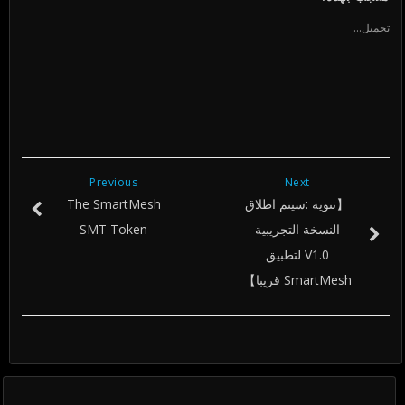
نافذة
نافذة
نافذة
جديدة)
جديدة)
جديدة)
تحميل...
Previous
Next
【تنويه :سيتم اطلاق
The SmartMesh
النسخة التجريبية
SMT Token
V1.0 لتطبيق
SmartMesh قريبا】